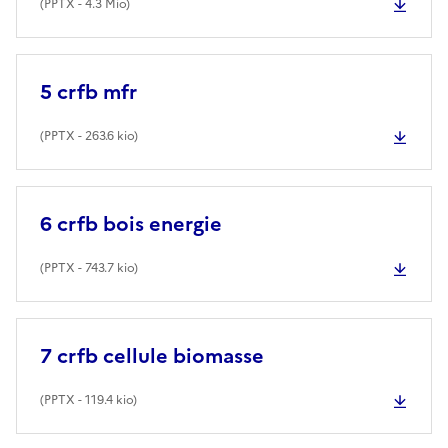
(
PPTX
- 4.3 Mio)
5 crfb mfr
(
PPTX
- 263.6 kio)
6 crfb bois energie
(
PPTX
- 743.7 kio)
7 crfb cellule biomasse
(
PPTX
- 119.4 kio)