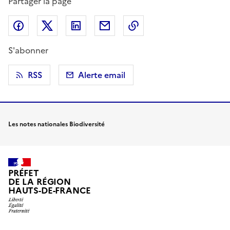
Partager la page
Partager sur Facebook
Partager sur X (anciennement Twitter)
Partager sur LinkedIn
Partager par email
Copier dans le presse
S'abonner
RSS
Alerte email
Les notes nationales Biodiversité
PRÉFET
DE LA RÉGION
HAUTS-DE-FRANCE