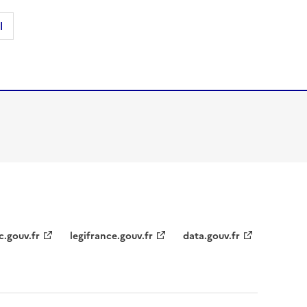
l
c.gouv.fr
legifrance.gouv.fr
data.gouv.fr