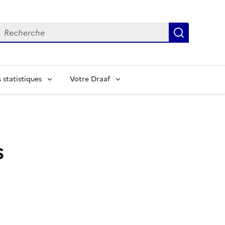
echerche
Recherch
statistiques
Votre Draaf
s