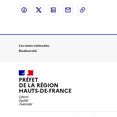
Partager sur Facebook
Partager sur X (anciennement Twitte
Partager sur LinkedIn
Partager par email
Copier dans le
Les notes nationales
Biodiversité
PRÉFET
DE LA RÉGION
HAUTS-DE-FRANCE