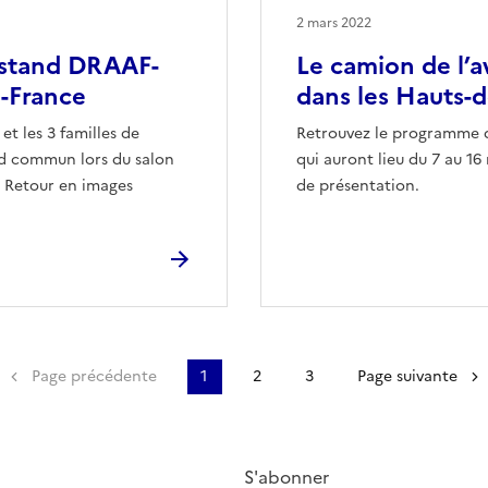
2 mars 2022
- stand DRAAF-
Le camion de l’a
-France
dans les Hauts-
t les 3 familles de
Retrouvez le programme d
nd commun lors du salon
qui auront lieu du 7 au 16
). Retour en images
de présentation.
emière page
Page précédente
1
2
3
Page suivante
S'abonner