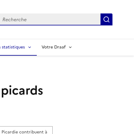
echerche
Recherch
statistiques
Votre Draaf
 picards
 Picardie contribuent à