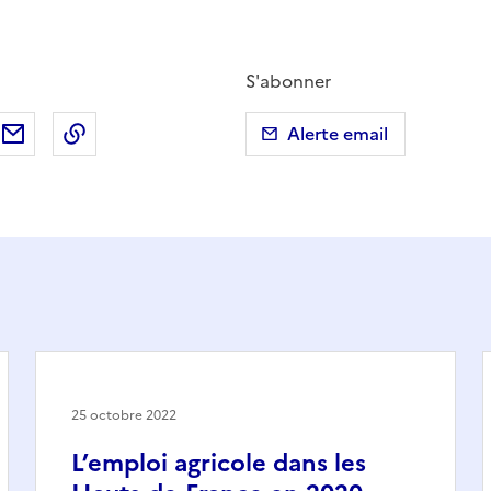
S'abonner
ebook
ur X (anciennement Twitter)
tager sur LinkedIn
Partager par email
Copier dans le presse-papier
Alerte email
25 octobre 2022
L’emploi agricole dans les