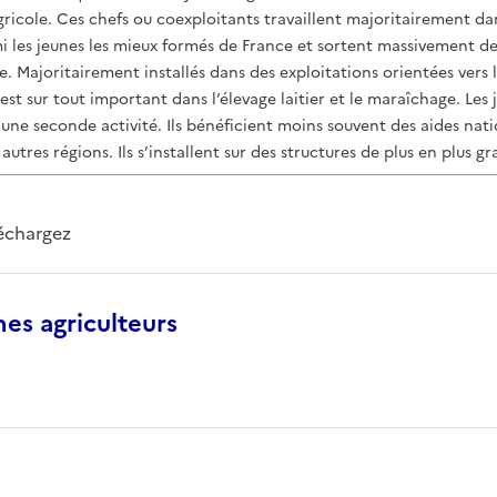
ricole. Ces chefs ou coexploitants travaillent majoritairement da
rmi les jeunes les mieux formés de France et sortent massivement d
. Majoritairement installés dans des exploitations orientées vers l
st sur tout important dans l’élevage laitier et le maraîchage. Les 
une seconde activité. Ils bénéficient moins souvent des aides natio
autres régions. Ils s’installent sur des structures de plus en plus g
léchargez
nes agriculteurs