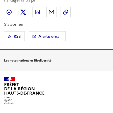
Partager sur Facebook
Partager sur X (anciennement Twitter)
Partager sur LinkedIn
Partager par email
Copier dans le presse
S'abonner
RSS
Alerte email
Les notes nationales Biodiversité
PRÉFET
DE LA RÉGION
HAUTS-DE-FRANCE