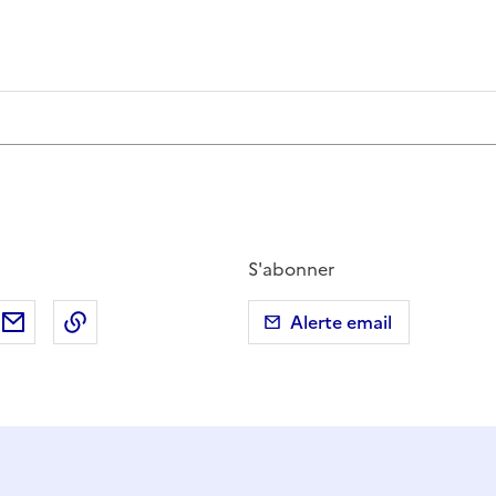
S'abonner
ebook
ur X (anciennement Twitter)
tager sur LinkedIn
Partager par email
Copier dans le presse-papier
Alerte email