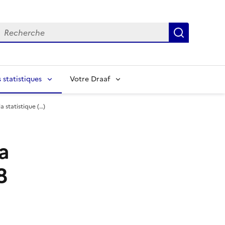
echerche
Recherch
statistiques
Votre Draaf
 statistique (…)
a
8