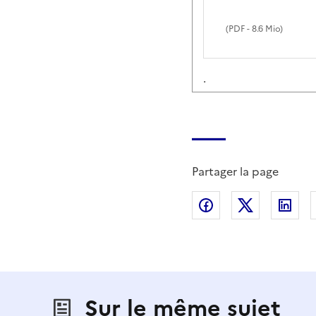
(
PDF
- 8.6 Mio)
.
Partager la page
Partager sur Fac
Partager s
Par
Sur le même sujet