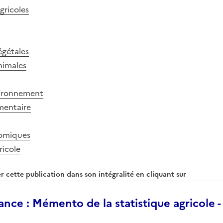
gricoles
égétales
nimales
vironnement
imentaire
omiques
ricole
 cette publication dans son intégralité en cliquant sur
nce : Mémento de la statistique agricole -