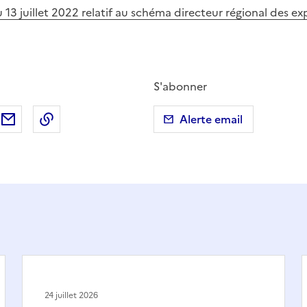
u 13 juillet 2022 relatif au schéma directeur régional des ex
S'abonner
ebook
ur X (anciennement Twitter)
tager sur LinkedIn
Partager par email
Copier dans le presse-papier
Alerte email
24 juillet 2026