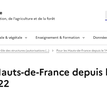
e
R
ion, de l’agriculture et de la forêt
ale & végétale
Enseignement & Formation
Données 
ôle des structures (autorisations (…)
Pour les Hauts-de-France depuis le 14
uts-de-France depuis l
022