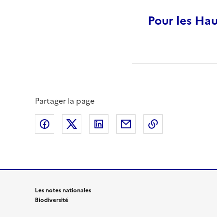
Pour les Hau
Partager la page
Partager sur Facebook
Partager sur X (anciennement Twitte
Partager sur LinkedIn
Partager par email
Copier dans le
Les notes nationales
Biodiversité