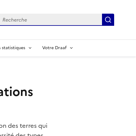
echerche
Recherch
statistiques
Votre Draaf
ations
ion des terres qui
ersité des types