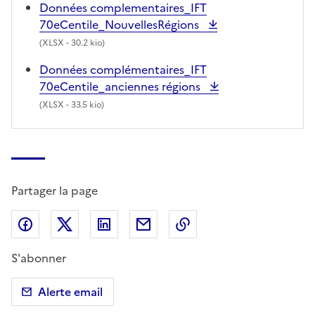
Données complementaires_IFT
70eCentile_NouvellesRégions
(
XLSX
- 30.2 kio)
Données complémentaires_IFT
70eCentile_anciennes régions
(
XLSX
- 33.5 kio)
Partager la page
Partager sur Facebook
Partager sur X (anciennement Twitter)
Partager sur LinkedIn
Partager par email
Copier dans le presse
S'abonner
Alerte email