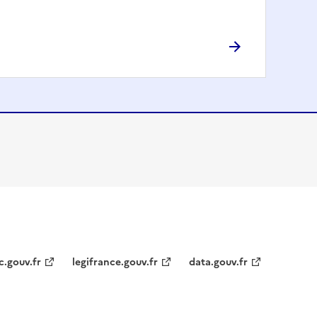
c.gouv.fr
legifrance.gouv.fr
data.gouv.fr