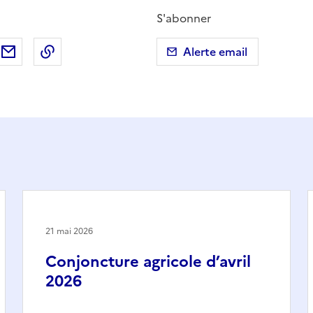
S'abonner
ebook
ur X (anciennement Twitter)
tager sur LinkedIn
Partager par email
Copier dans le presse-papier
Alerte email
21 mai 2026
Conjoncture agricole d’avril
2026