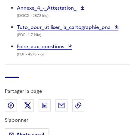
Annexe_4_-_Attestation_
(
DOCX
- 287.2 kio)
Tuto_pour_utiliser_la_cartographie_pna
(
PDF
- 1.7 Mio)
Foire_aux_questions
(
PDF
- 457.6 kio)
Partager la page
Partager sur Facebook
Partager sur X (anciennement Twitter)
Partager sur LinkedIn
Partager par email
Copier dans le presse
S'abonner
Alerte email