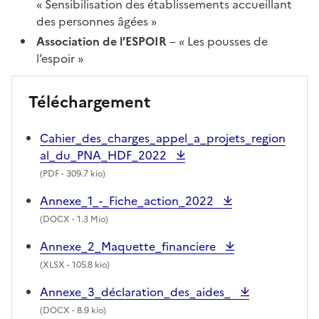
« Sensibilisation des établissements accueillant
des personnes âgées »
Association de l’ESPOIR
– « Les pousses de
l’espoir »
Téléchargement
Cahier_des_charges_appel_a_projets_region
al_du_PNA_HDF_2022
(
PDF
- 309.7 kio)
Annexe_1_-_Fiche_action_2022
(
DOCX
- 1.3 Mio)
Annexe_2_Maquette_financiere
(
XLSX
- 105.8 kio)
Annexe_3_déclaration_des_aides_
(
DOCX
- 8.9 kio)