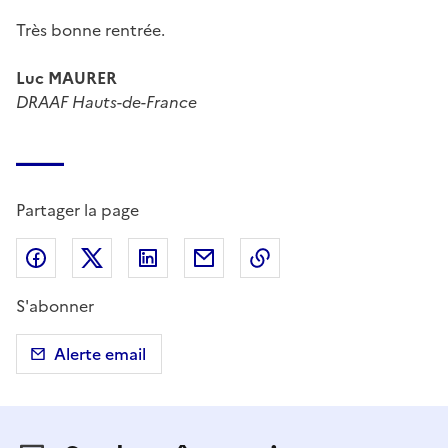
Très bonne rentrée.
Luc MAURER
DRAAF Hauts-de-France
Partager la page
Partager sur Facebook
Partager sur X (anciennement Twitter)
Partager sur LinkedIn
Partager par email
Copier dans le presse
S'abonner
Alerte email