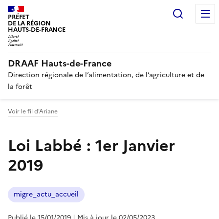
Recherc
PRÉFET
DE LA RÉGION
HAUTS-DE-FRANCE
DRAAF Hauts-de-France
Direction régionale de l’alimentation, de l’agriculture et de
la forêt
Voir le fil d'Ariane
Loi Labbé : 1er Janvier
2019
migre_actu_accueil
Publié le 15/01/2019
| Mis à jour le 02/05/2023