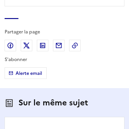
Partager la page
Partager sur Facebook
Partager sur X (anciennement Twitter)
Partager sur LinkedIn
Partager par email
Copier dans le presse
S'abonner
Alerte email
Sur le même sujet