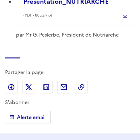
Présentation_NUTRIARCHE
(
PDF
- 865.2 kio)
par Mr G. Peslerbe, Président de Nutriarche
Partager la page
Partager sur Facebook
Partager sur X (anciennement Twitter)
Partager sur LinkedIn
Partager par email
Copier dans le presse
S'abonner
Alerte email