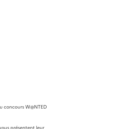
pé au concours W@NTED
 vous présentent leur