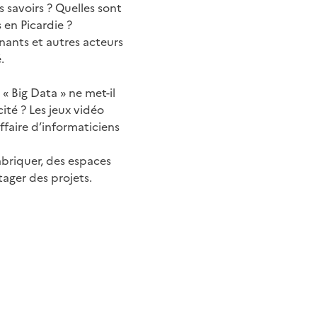
 savoirs ? Quelles sont
 en Picardie ?
gnants et autres acteurs
.
« Big Data » ne met-il
cité ? Les jeux vidéo
ffaire d’informaticiens
fabriquer, des espaces
ager des projets.