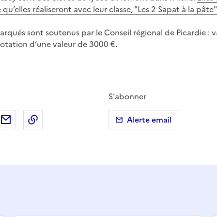
 qu’elles réaliseront avec leur classe, "Les 2 Sapat à la pâte"
marqués sont soutenus par le Conseil régional de Picardie : v
ation d’une valeur de 3000 €.
S'abonner
ebook
ur X (anciennement Twitter)
tager sur LinkedIn
Partager par email
Copier dans le presse-papier
Alerte email