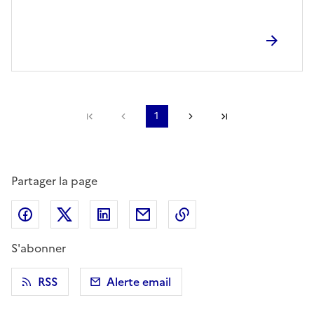
Première page
Page précédente
1
Page suivante
Dernière page
Partager la page
Partager sur Facebook
Partager sur X (anciennement Twitter)
Partager sur LinkedIn
Partager par email
Copier dans le presse
S'abonner
RSS
Alerte email