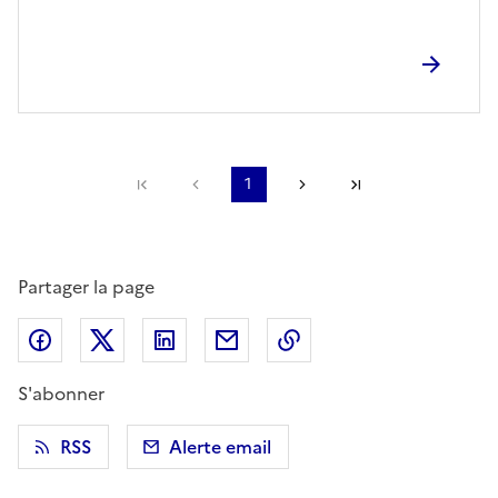
Première page
Page précédente
1
Page suivante
Dernière page
Partager la page
Partager sur Facebook
Partager sur X (anciennement Twitter)
Partager sur LinkedIn
Partager par email
Copier dans le presse
S'abonner
RSS
Alerte email