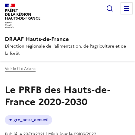
Recherc
PRÉFET
DE LA RÉGION
HAUTS-DE-FRANCE
DRAAF Hauts-de-France
Direction régionale de l’alimentation, de l’agriculture et de
la forêt
Voir le fil d'Ariane
Le PRFB des Hauts-de-
France 2020-2030
migre_actu_accueil
Publié le 29/01/2021
| Mis à jour le 09/06/2022