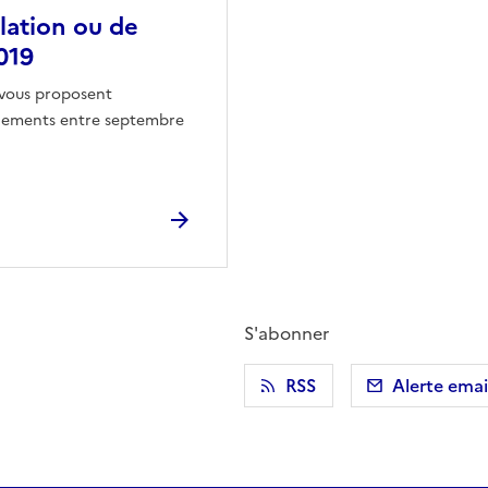
llation ou de
019
n vous proposent
gnements entre septembre
S'abonner
r)
 presse-papier
RSS
Alerte emai