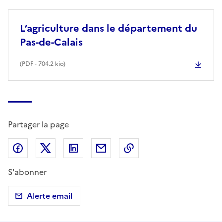
L’agriculture dans le département du
Pas-de-Calais
(
PDF
- 704.2 kio)
Partager la page
Partager sur Facebook
Partager sur X (anciennement Twitter)
Partager sur LinkedIn
Partager par email
Copier dans le presse
S'abonner
Alerte email