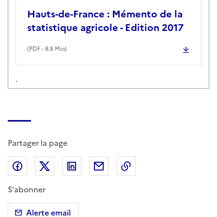
Hauts-de-France : Mémento de la
statistique agricole - Edition 2017
(
PDF
- 8.8 Mio)
.
Partager la page
Partager sur Facebook
Partager sur X (anciennement Twitter)
Partager sur LinkedIn
Partager par email
Copier dans le presse
S'abonner
Alerte email