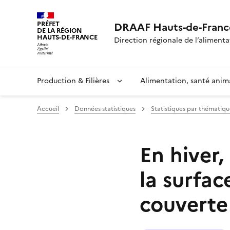
PRÉFET
DRAAF Hauts-de-Franc
DE LA RÉGION
HAUTS-DE-FRANCE
Direction régionale de l’alimentat
Production & Filières
Alimentation, santé anim
Accueil
Données statistiques
Statistiques par thématiqu
En hiver,
la surfac
couverte