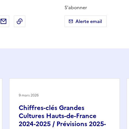
S'abonner
ebook
ur X (anciennement Twitter)
tager sur LinkedIn
Partager par email
Copier dans le presse-papier
Alerte email
9 mars 2026
Chiffres-clés Grandes
Cultures Hauts-de-France
2024-2025 / Prévisions 2025-