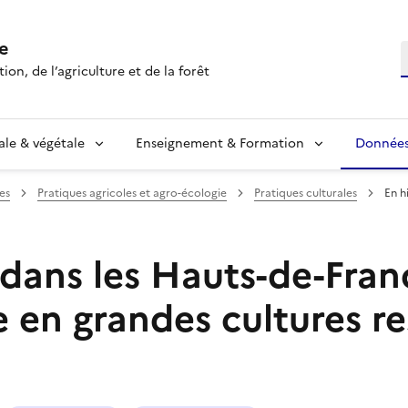
e
R
ion, de l’agriculture et de la forêt
ale & végétale
Enseignement & Formation
Données 
es
Pratiques agricoles et agro-écologie
Pratiques culturales
En h
 dans les Hauts-de-Fran
e en grandes cultures r