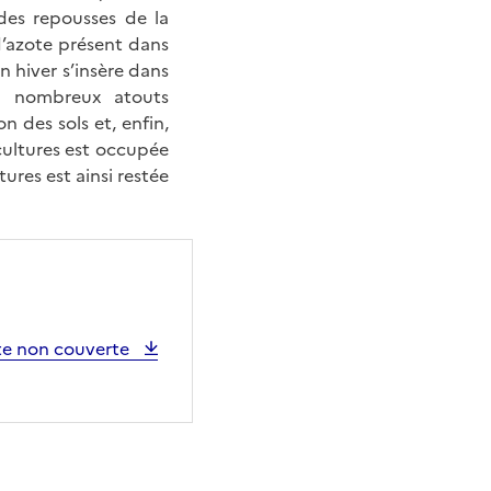
 des repousses de la
d’azote présent dans
en hiver s’insère dans
de nombreux atouts
 des sols et, enfin,
 cultures est occupée
ures est ainsi restée
ste non couverte