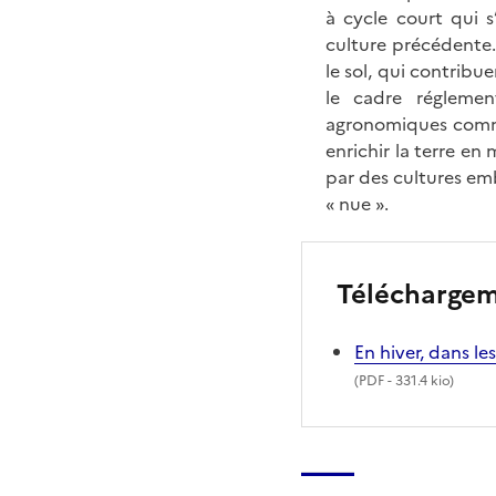
à cycle court qui s
culture précédente.
le sol, qui contribue
le cadre réglemen
agronomiques comme 
enrichir la terre en
par des cultures emb
« nue ».
Télécharge
En hiver, dans l
(
PDF
- 331.4 kio)