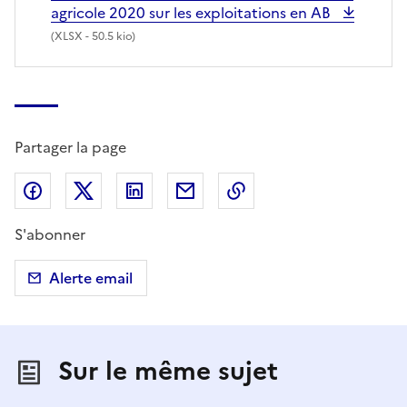
agricole 2020 sur les exploitations en AB
(
XLSX
- 50.5 kio)
Partager la page
Partager sur Facebook
Partager sur X (anciennement Twitter)
Partager sur LinkedIn
Partager par email
Copier dans le presse
S'abonner
Alerte email
Sur le même sujet