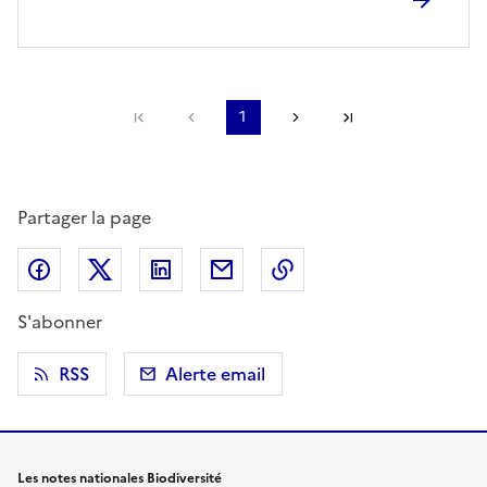
Première page
Page précédente
1
Page suivante
Dernière page
Partager la page
Partager sur Facebook
Partager sur X (anciennement Twitter)
Partager sur LinkedIn
Partager par email
Copier dans le presse
S'abonner
RSS
Alerte email
Les notes nationales Biodiversité