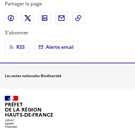
Partager la page
Partager sur Facebook
Partager sur X (anciennement Twitter)
Partager sur LinkedIn
Partager par email
Copier dans le presse
S'abonner
RSS
Alerte email
Les notes nationales Biodiversité
PRÉFET
DE LA RÉGION
HAUTS-DE-FRANCE