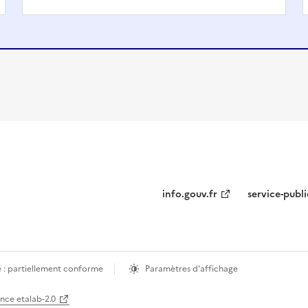
info.gouv.fr
service-publi
é : partiellement conforme
Paramètres d'affichage
ence etalab-2.0