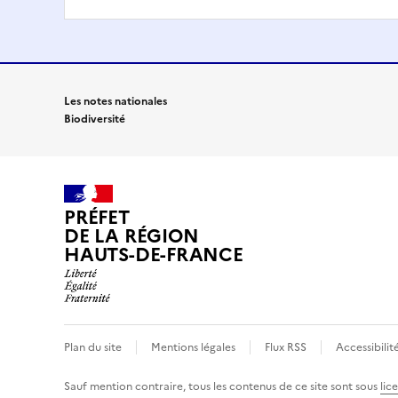
Les notes nationales
Biodiversité
PRÉFET
DE LA RÉGION
HAUTS-DE-FRANCE
Plan du site
Mentions légales
Flux RSS
Accessibilit
Sauf mention contraire, tous les contenus de ce site sont sous
lic