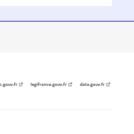
c.gouv.fr
legifrance.gouv.fr
data.gouv.fr