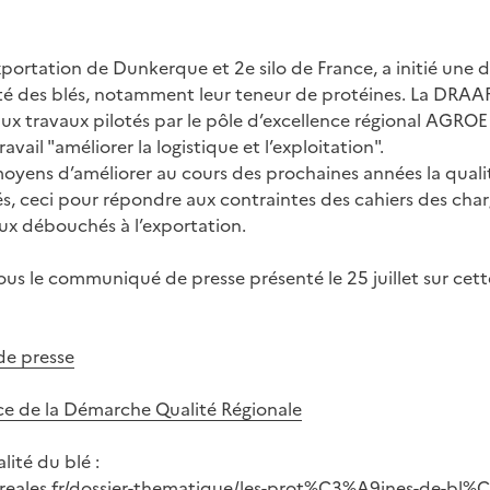
xportation de Dunkerque et 2e silo de France, a initié une
ité des blés, notamment leur teneur de protéines. La DRAAF
aux travaux pilotés par le pôle d’excellence régional AGR
vail "améliorer la logistique et l’exploitation".
 moyens d’améliorer au cours des prochaines années la qualit
s, ceci pour répondre aux contraintes des cahiers des char
x débouchés à l’exportation.
ous le communiqué de presse présenté le 25 juillet sur ce
de presse
e de la Démarche Qualité Régionale
lité du blé :
reales.fr/dossier-thematique/les-prot%C3%A9ines-de-bl%