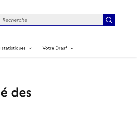
echerche
Recherch
statistiques
Votre Draaf
té des