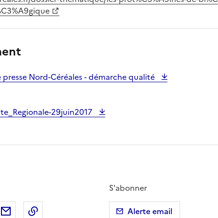
at%C3%A9gique
ment
resse Nord-Céréales - démarche qualité
te_Regionale-29juin2017
S'abonner
ebook
ur X (anciennement Twitter)
tager sur LinkedIn
Partager par email
Copier dans le presse-papier
Alerte email