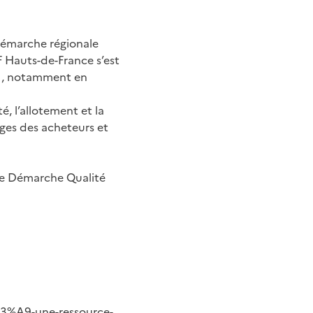
 démarche régionale
 Hauts-de-France s’est
OE , notamment en
é, l’allotement et la
ges des acheteurs et
tte Démarche Qualité
C3%A9-une-ressource-