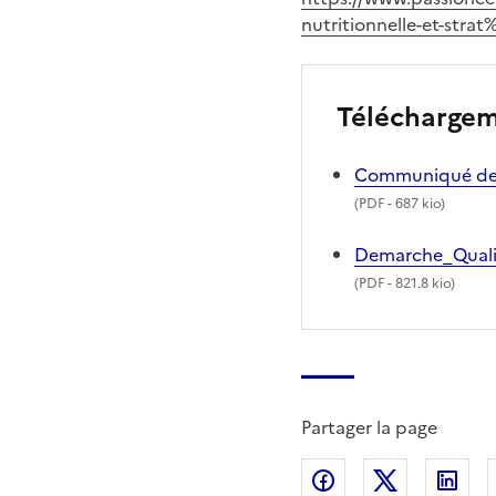
nutritionnelle-et-str
Télécharge
Communiqué de p
(
PDF
- 687 kio)
Demarche_Quali
(
PDF
- 821.8 kio)
Partager la page
Partager sur Fac
Partager s
Par