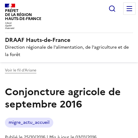
Recherc
PRÉFET
DE LA RÉGION
HAUTS-DE-FRANCE
DRAAF Hauts-de-France
Direction régionale de l’alimentation, de l’agriculture et de
la forêt
Voir le fil d'Ariane
Conjoncture agricole de
septembre 2016
migre_actu_accueil
Publié le 25/10/2016
| Mis à jour le 03/11/2016