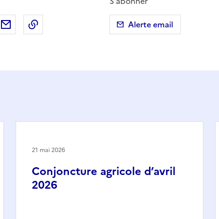
S'abonner
ebook
ur X (anciennement Twitter)
tager sur LinkedIn
Partager par email
Copier dans le presse-papier
Alerte email
21 mai 2026
Conjoncture agricole d’avril
2026