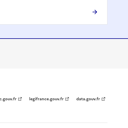
c.gouv.fr
legifrance.gouv.fr
data.gouv.fr