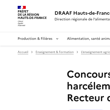
PRÉFET
DRAAF Hauts-de-Franc
DE LA RÉGION
HAUTS-DE-FRANCE
Direction régionale de l’alimentat
Production & Filières
Alimentation, santé anim
Accueil
Enseignement & Formation
L’enseignement agr
Concours
harcéleme
Recteur 