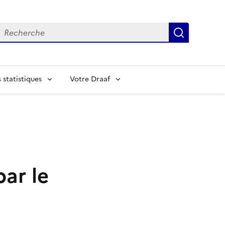
echerche
Recherch
statistiques
Votre Draaf
ar le