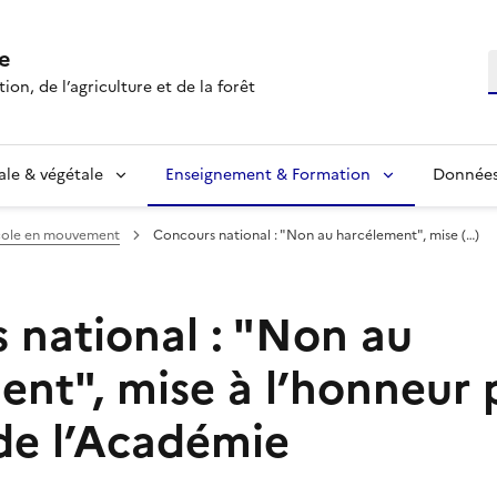
e
R
ion, de l’agriculture et de la forêt
ale & végétale
Enseignement & Formation
Données 
icole en mouvement
Concours national : "Non au harcélement", mise (…)
 national : "Non au
nt", mise à l’honneur p
de l’Académie