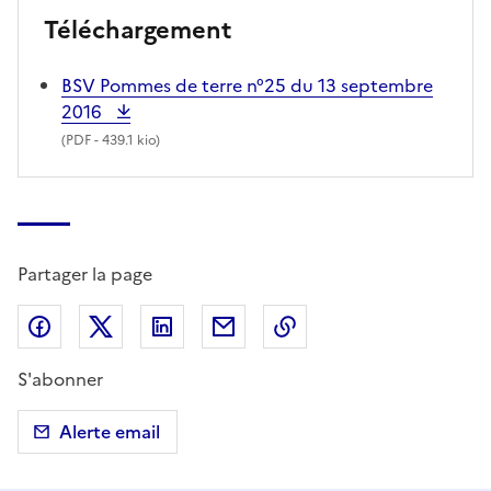
Téléchargement
BSV Pommes de terre n°25 du 13 septembre
2016
(
PDF
- 439.1 kio)
Partager la page
Partager sur Facebook
Partager sur X (anciennement Twitter)
Partager sur LinkedIn
Partager par email
Copier dans le presse
S'abonner
Alerte email