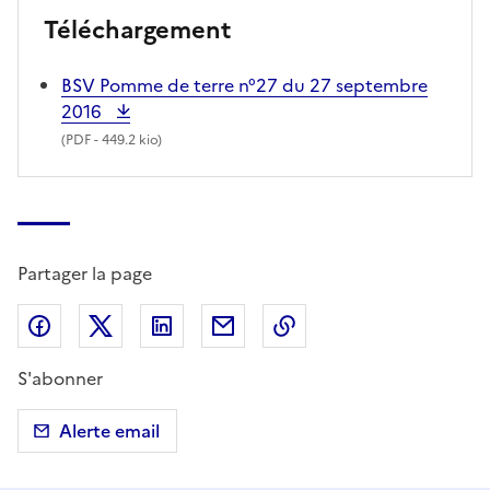
Téléchargement
BSV Pomme de terre n°27 du 27 septembre
2016
(
PDF
- 449.2 kio)
Partager la page
Partager sur Facebook
Partager sur X (anciennement Twitter)
Partager sur LinkedIn
Partager par email
Copier dans le presse
S'abonner
Alerte email