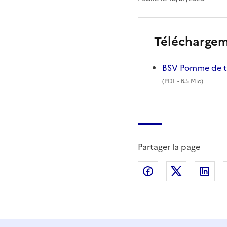
Télécharge
BSV Pomme de ter
(
PDF
- 6.5 Mio)
Partager la page
Partager sur Fac
Partager s
Par