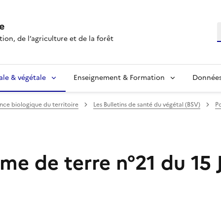
e
R
ion, de l’agriculture et de la forêt
ale & végétale
Enseignement & Formation
Données 
ance biologique du territoire
Les Bulletins de santé du végétal (BSV)
P
e de terre n°21 du 15 J