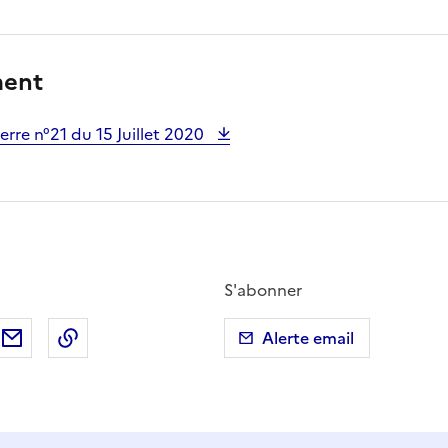
ment
re n°21 du 15 Juillet 2020
S'abonner
ebook
ur X (anciennement Twitter)
tager sur LinkedIn
Partager par email
Copier dans le presse-papier
Alerte email