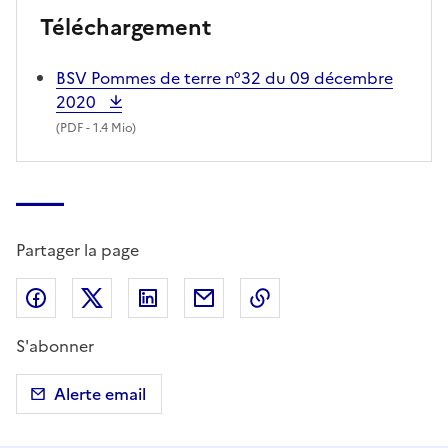
Téléchargement
BSV Pommes de terre n°32 du 09 décembre
2020
(
PDF
- 1.4 Mio)
Partager la page
Partager sur Facebook
Partager sur X (anciennement Twitter)
Partager sur LinkedIn
Partager par email
Copier dans le presse
S'abonner
Alerte email