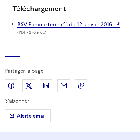
Téléchargement
BSV Pomme terre n°1 du 12 janvier 2016
(
PDF
- 270.9 kio)
Partager la page
Partager sur Facebook
Partager sur X (anciennement Twitter)
Partager sur LinkedIn
Partager par email
Copier dans le presse
S'abonner
Alerte email