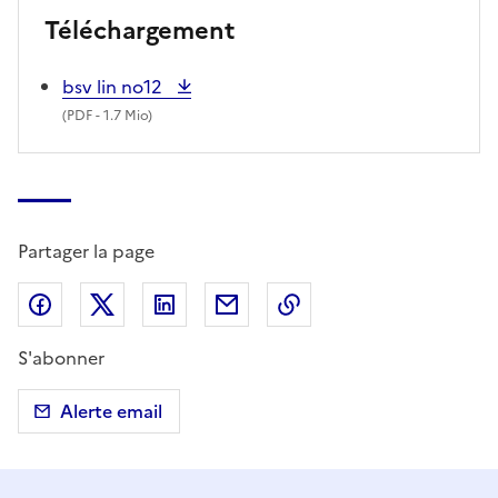
Téléchargement
bsv lin no12
(
PDF
- 1.7 Mio)
Partager la page
Partager sur Facebook
Partager sur X (anciennement Twitter)
Partager sur LinkedIn
Partager par email
Copier dans le presse
S'abonner
Alerte email