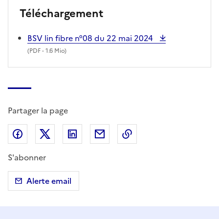
Téléchargement
BSV lin fibre n°08 du 22 mai 2024
(
PDF
- 1.6 Mio)
Partager la page
Partager sur Facebook
Partager sur X (anciennement Twitter)
Partager sur LinkedIn
Partager par email
Copier dans le presse
S'abonner
Alerte email