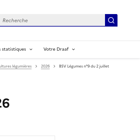
echerche
Recherch
statistiques
Votre Draaf
ltures légumières
2026
BSV Légumes n°9 du 2 juillet
26