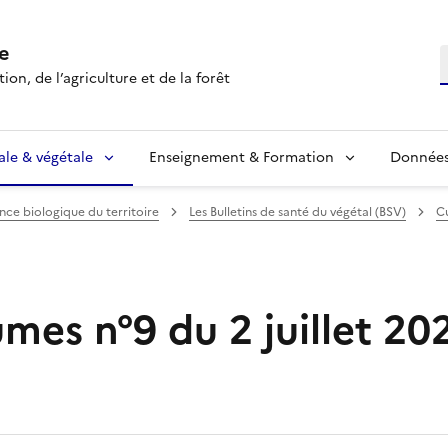
e
R
ion, de l’agriculture et de la forêt
ale & végétale
Enseignement & Formation
Données 
ance biologique du territoire
Les Bulletins de santé du végétal (BSV)
Cu
mes n°9 du 2 juillet 20