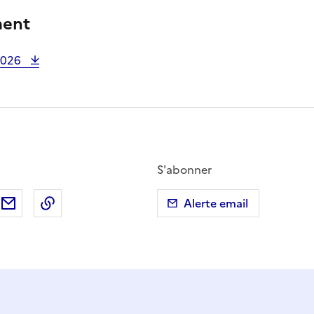
ment
2026
S'abonner
ebook
ur X (anciennement Twitter)
tager sur LinkedIn
Partager par email
Copier dans le presse-papier
Alerte email