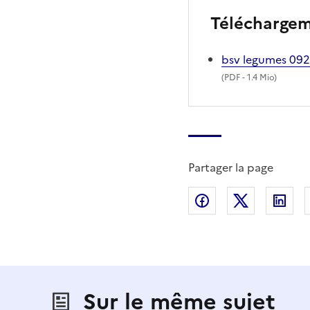
Télécharge
bsv legumes 09
(
PDF
- 1.4 Mio)
Partager la page
Partager sur Fac
Partager s
Par
Sur le même sujet