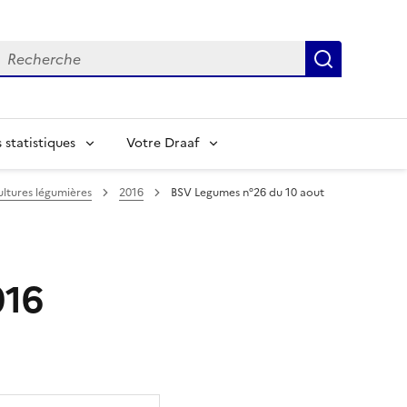
echerche
Recherch
statistiques
Votre Draaf
ltures légumières
2016
BSV Legumes n°26 du 10 aout
016