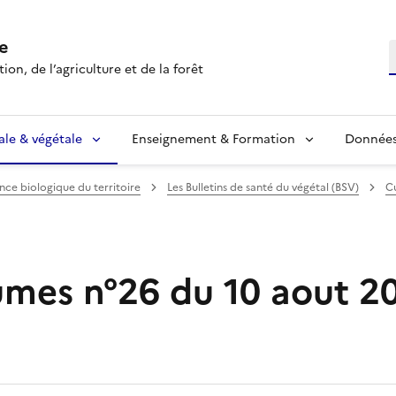
e
R
ion, de l’agriculture et de la forêt
ale & végétale
Enseignement & Formation
Données 
ance biologique du territoire
Les Bulletins de santé du végétal (BSV)
Cu
mes n°26 du 10 aout 2