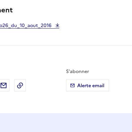
ment
o26_du_10_aout_2016
S'abonner
ebook
ur X (anciennement Twitter)
tager sur LinkedIn
Partager par email
Copier dans le presse-papier
Alerte email