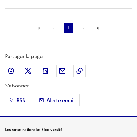
Première page
Page précédente
1
Page suivante
Dernière page
Partager la page
Partager sur Facebook
Partager sur X (anciennement Twitter)
Partager sur LinkedIn
Partager par email
Copier dans le presse
S'abonner
RSS
Alerte email
Les notes nationales Biodiversité