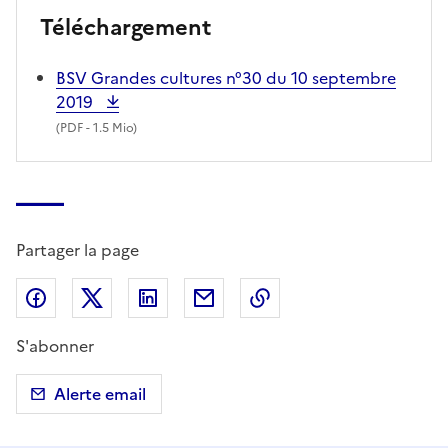
Téléchargement
BSV Grandes cultures n°30 du 10 septembre
2019
(
PDF
- 1.5 Mio)
Partager la page
Partager sur Facebook
Partager sur X (anciennement Twitter)
Partager sur LinkedIn
Partager par email
Copier dans le presse
S'abonner
Alerte email