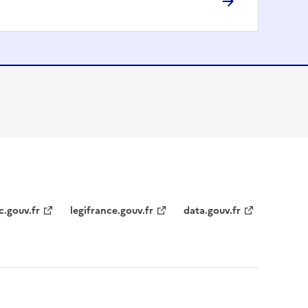
c.gouv.fr
legifrance.gouv.fr
data.gouv.fr