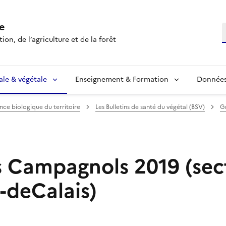
e
R
ion, de l’agriculture et de la forêt
ale & végétale
Enseignement & Formation
Données 
ance biologique du territoire
Les Bulletins de santé du végétal (BSV)
G
 Campagnols 2019 (sec
-deCalais)