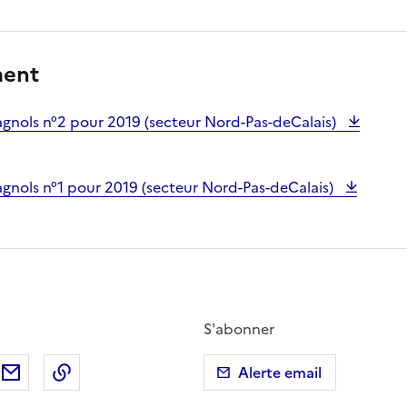
ment
nols n°2 pour 2019 (secteur Nord-Pas-deCalais)
nols n°1 pour 2019 (secteur Nord-Pas-deCalais)
S'abonner
ebook
ur X (anciennement Twitter)
tager sur LinkedIn
Partager par email
Copier dans le presse-papier
Alerte email