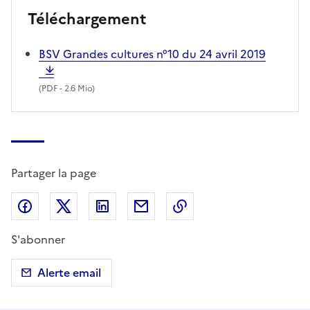
Téléchargement
BSV Grandes cultures n°10 du 24 avril 2019
(
PDF
- 2.6 Mio)
Partager la page
Partager sur Facebook
Partager sur X (anciennement Twitter)
Partager sur LinkedIn
Partager par email
Copier dans le presse
S'abonner
Alerte email