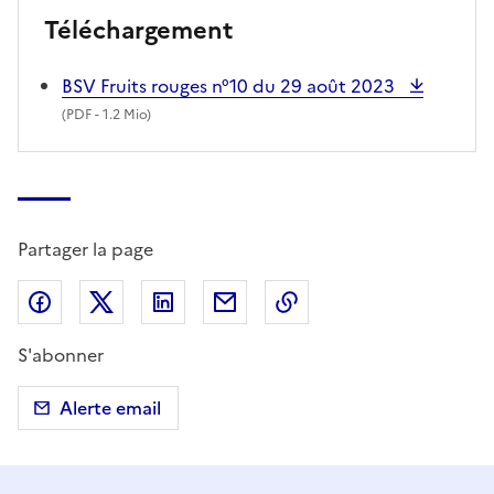
Téléchargement
BSV Fruits rouges n°10 du 29 août 2023
(
PDF
- 1.2 Mio)
Partager la page
Partager sur Facebook
Partager sur X (anciennement Twitter)
Partager sur LinkedIn
Partager par email
Copier dans le presse
S'abonner
Alerte email