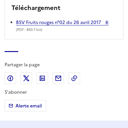
Téléchargement
BSV Fruits rouges n°02 du 26 avril 2017
(
PDF
- 850.7 kio)
Partager la page
Partager sur Facebook
Partager sur X (anciennement Twitter)
Partager sur LinkedIn
Partager par email
Copier dans le presse
S'abonner
Alerte email