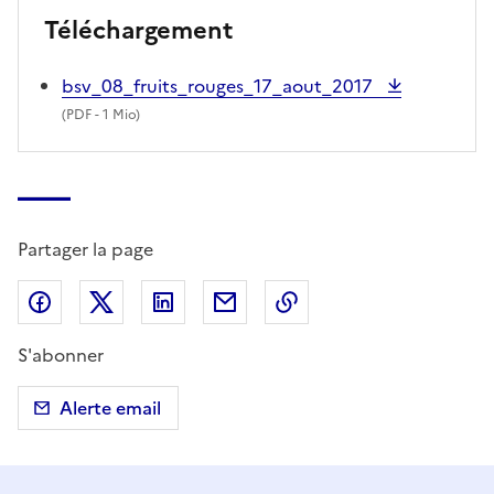
Téléchargement
bsv_08_fruits_rouges_17_aout_2017
(
PDF
- 1 Mio)
Partager la page
Partager sur Facebook
Partager sur X (anciennement Twitter)
Partager sur LinkedIn
Partager par email
Copier dans le presse
S'abonner
Alerte email