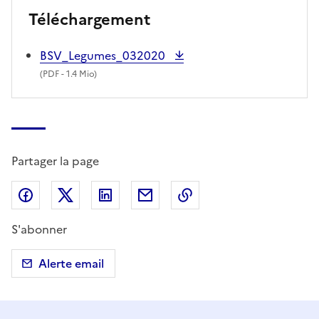
Téléchargement
BSV_Legumes_032020
(
PDF
- 1.4 Mio)
Partager la page
Partager sur Facebook
Partager sur X (anciennement Twitter)
Partager sur LinkedIn
Partager par email
Copier dans le presse
S'abonner
Alerte email