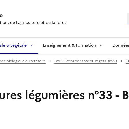
e
R
ion, de l’agriculture et de la forêt
ale & végétale
Enseignement & Formation
Données 
ance biologique du territoire
Les Bulletins de santé du végétal (BSV)
Cu
res légumières n°33 - B