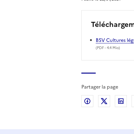
Télécharge
BSV Cultures lég
(
PDF
- 4.4 Mio)
Partager la page
Partager sur Fac
Partager s
Par