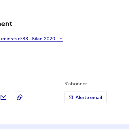
ment
umières n°33 - Bilan 2020
S'abonner
ebook
ur X (anciennement Twitter)
tager sur LinkedIn
Partager par email
Copier dans le presse-papier
Alerte email