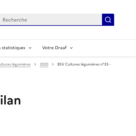
echerche
Recherch
statistiques
Votre Draaf
ltures légumières
2020
BSV Cultures légumières n°33 -
ilan