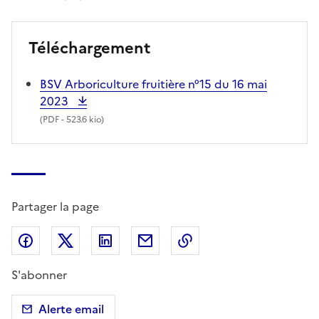
Téléchargement
BSV Arboriculture fruitière n°15 du 16 mai
2023
(
PDF
- 523.6 kio)
Partager la page
Partager sur Facebook
Partager sur X (anciennement Twitter)
Partager sur LinkedIn
Partager par email
Copier dans le presse
S'abonner
Alerte email