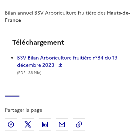
Bilan annuel BSV Arboriculture fruitière des
Hauts-de-
France
Téléchargement
BSV Bilan Arboriculture fruitière n°34 du 19
décembre 2023
(
PDF
- 3.6 Mio)
Partager la page
Partager sur Facebook
Partager sur X (anciennement Twitter)
Partager sur LinkedIn
Partager par email
Copier dans le presse