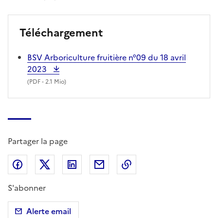
Téléchargement
BSV Arboriculture fruitière n°09 du 18 avril
2023
(
PDF
- 2.1 Mio)
Partager la page
Partager sur Facebook
Partager sur X (anciennement Twitter)
Partager sur LinkedIn
Partager par email
Copier dans le presse
S'abonner
Alerte email