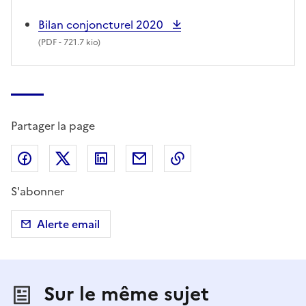
Bilan conjoncturel 2020
(
PDF
- 721.7 kio)
Partager la page
Partager sur Facebook
Partager sur X (anciennement Twitter)
Partager sur LinkedIn
Partager par email
Copier dans le presse
S'abonner
Alerte email
Sur le même sujet